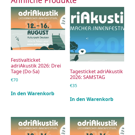
Ähnliche Produkte
Festivalticket
adriAkustik 2026: Drei
Tagesticket adriAkustik
Tage (Do-Sa)
2026: SAMSTAG
€
70
€
35
In den Warenkorb
In den Warenkorb