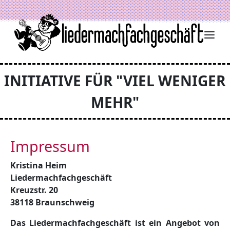
Zum Inhalt springen
INITIATIVE FÜR "VIEL WENIGER
MEHR"
Impressum
Kristina Heim
Liedermachfachgeschäft
Kreuzstr. 20
38118 Braunschweig
Das Liedermachfachgeschäft ist ein Angebot von