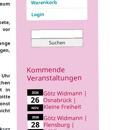
Warenkorb
Baum
Login
kete,
 vor
Suchen
nach:
lange
igen,
Kommende
 Uhr
Veranstaltungen
ichen
t in
Götz Widmann |
2026
itte
26
Osnabrück |
onst
Kleine Freiheit
NOV.
icht
Götz Widmann |
2026
28
Flensburg |
 kurz