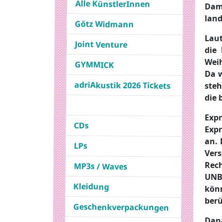
Alle KünstlerInnen
Dam
land
Götz Widmann
Laut
Joint Venture
die
Wei
GYMMICK
Da w
adriAkustik 2026 Tickets
ste
die 
Expr
CDs
Exp
an. 
LPs
Ver
Rec
MP3s / Waves
UNB
Kleidung
kön
berü
Geschenkverpackungen
Dana