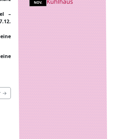
Kühlhaus
NOV.
el –
.12.
leine
 eine
r →