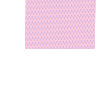
© de
Impressu