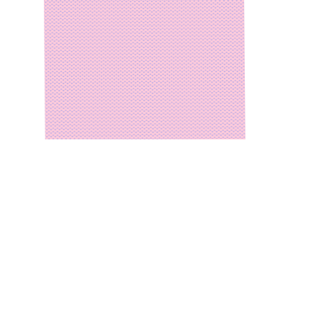
anach
zerklärung