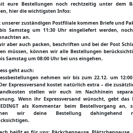
it eure Bestellungen noch rechtzeitig unter dem 
en, hier die wichtigsten Infos:
 unserer zuständigen Postfiliale kommen Briefe und Pa
 bis Samstag um 11:30 Uhr eingeliefert werden, noch
hnachten an.
ir aber auch packen, beschriften und bei der Post Sch
hen müssen, können wir alle
Bestellungen berücksicht
bis Samstag um 08:00 Uhr bei uns eingehen
.
ess geht auch:
ressbestellungen nehmen wir
bis zum 22.12. um 12:00
Der Expressversand kostet natürlich extra – die zusätzl
sandkosten stellen wir euch im Nachhinein separa
hnung. Wenn ihr Expressversand wünscht, gebt das b
EDINGT als Kommentar beim Bestellvorgang an, s
nen wir deine Bestellung dahingehend n
cksichtigen.
ch heißt es für uns: Päckchenpause, Plätzchenpause,