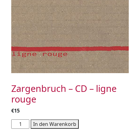
Zargenbruch – CD – ligne
rouge
€
15
Zargenbruch
In den Warenkorb
-
CD