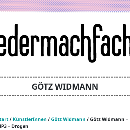
GÖTZ WIDMANN
tart
/
KünstlerInnen
/
Götz Widmann
/ Götz Widmann –
P3 – Drogen