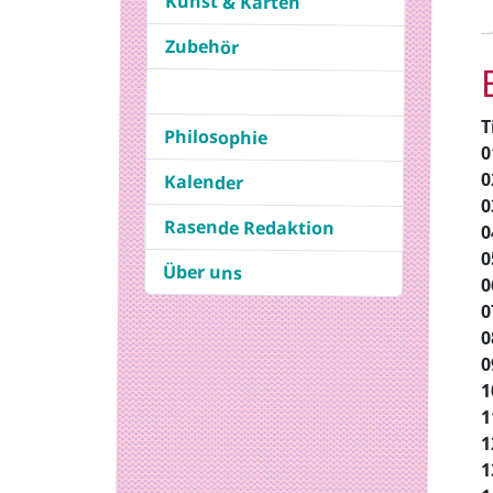
Kunst & Karten
Zubehör
T
Philosophie
0
0
Kalender
0
Rasende Redaktion
0
0
Über uns
0
0
0
0
1
1
1
1