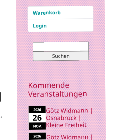
Warenkorb
Login
Suchen
nach:
Kommende
Veranstaltungen
Götz Widmann |
2026
n
,
26
Osnabrück |
Kleine Freiheit
NOV.
Götz Widmann |
2026