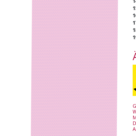
1
1
1
1
1
1
G
W
M
D
A