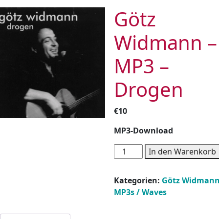
Götz
Widmann –
MP3 –
Drogen
€
10
MP3-Download
Götz
In den Warenkorb
Widmann
-
Kategorien:
Götz Widman
MP3
MP3s / Waves
-
Drogen