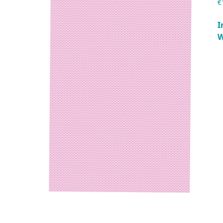
€
I
W