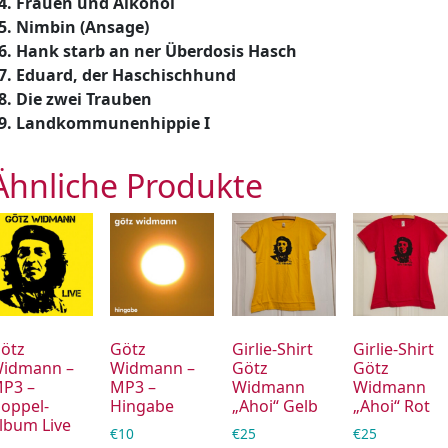
4. Frauen und Alkohol
5. Nimbin (Ansage)
6. Hank starb an ner Überdosis Hasch
7. Eduard, der Haschischhund
8. Die zwei Trauben
9. Landkommunenhippie I
Ähnliche Produkte
ötz
Götz
Girlie-Shirt
Girlie-Shirt
idmann –
Widmann –
Götz
Götz
P3 –
MP3 –
Widmann
Widmann
oppel-
Hingabe
„Ahoi“ Gelb
„Ahoi“ Rot
lbum Live
€
10
€
25
€
25