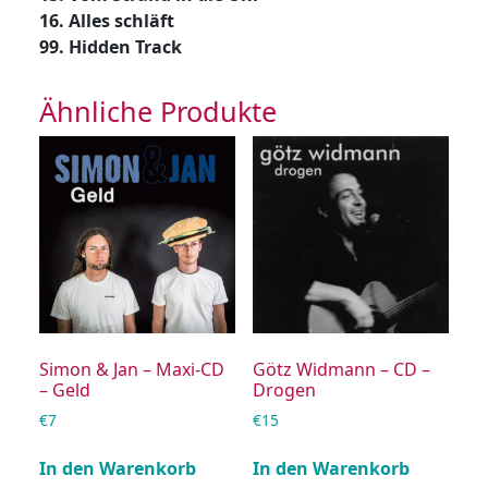
16. Alles schläft
99. Hidden Track
Ähnliche Produkte
Simon & Jan – Maxi-CD
Götz Widmann – CD –
– Geld
Drogen
€
7
€
15
In den Warenkorb
In den Warenkorb