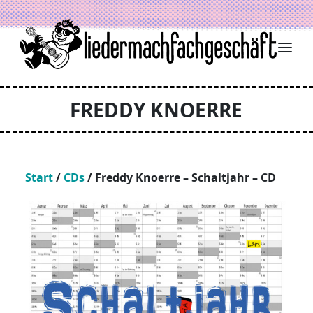
Zum Inhalt springen
FREDDY KNOERRE
Start
/
CDs
/ Freddy Knoerre – Schaltjahr – CD