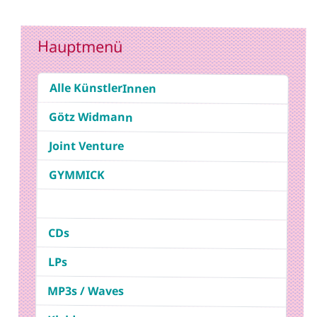
Hauptmenü
Alle KünstlerInnen
Götz Widmann
Joint Venture
GYMMICK
CDs
LPs
MP3s / Waves