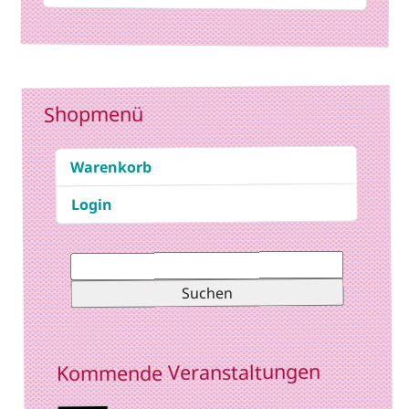
Shopmenü
Warenkorb
Login
Suchen
nach:
Kommende Veranstaltungen