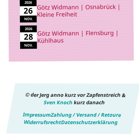
2026
Götz Widmann | Osnabrück |
26
Kleine Freiheit
NOV.
2026
Götz Widmann | Flensburg |
28
Kühlhaus
NOV.
© der Jerg anno kurz vor Zapfenstreich &
Sven Knoch
kurz danach
Impressum
Zahlung / Versand / Retoure
Widerrufsrecht
Datenschutzerklärung