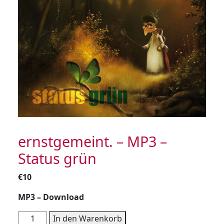
ernstgemeint. – MP3 –
Status grün
€
10
MP3 – Download
ernstgemeint.
In den Warenkorb