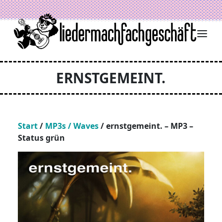
Zum Inhalt springen
ERNSTGEMEINT.
Start
/
MP3s / Waves
/ ernstgemeint. – MP3 –
Status grün