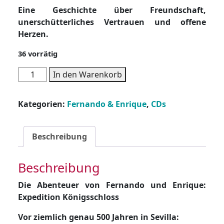
Eine Geschichte über Freundschaft,
unerschütterliches Vertrauen und offene
Herzen.
36 vorrätig
Die
In den Warenkorb
Abenteuer
von
Kategorien:
Fernando & Enrique
,
CDs
Fernando
und
Enrique
Beschreibung
-
MP3-
Beschreibung
CD
-
Die Abenteuer von Fernando und Enrique:
Expedition
Expedition Königsschloss
Königsschloss
Menge
Vor ziemlich genau 500 Jahren in Sevilla: