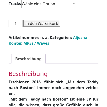
Tracks
Aljosha
In den Warenkorb
Konter
-
Artikelnummer:
n. a.
Kategorien:
Aljosha
Wave
Konter
,
MP3s / Waves
-
Mit
dem
Beschreibung
Teddy
nach
Beschreibung
Boston
Menge
Erschienen 2016, fühlt sich „Mit dem Teddy
nach Boston“ immer noch angenehm zeitlos
an.
„Mit dem Teddy nach Boston“ ist eine EP für
alle, die wissen, dass große Gefühle auch in