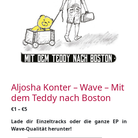
Aljosha Konter – Wave – Mit
dem Teddy nach Boston
Preisspanne:
€
1
–
€
5
€1
Lade dir Einzeltracks oder die ganze EP in
bis
Wave-Qualität herunter!
€5