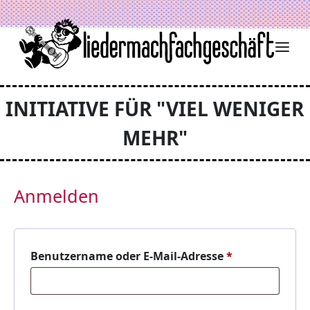
Zum Inhalt springen
INITIATIVE FÜR "VIEL WENIGER
MEHR"
Anmelden
Erforderlich
Benutzername oder E-Mail-Adresse
*