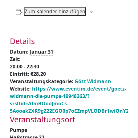
Zum Kalender hinzufügen
Details
Datum:
Januar 31
Zeit:
20:00 - 22:30
Eintritt:
€28,20
Veranstaltungskategorie:
Götz Widmann
Website:
https://www.eventim.de/event/goetz-
widmann-die-pumpe-19948363/?
srsltid=AfmBOooJmoCs-
5AooakZXR9gZ22EGO0p7oEZmpVLODBr1wiOnY2O4
Veranstaltungsort
Pumpe
Haßstrasse 22