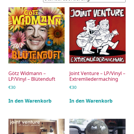
Götz Widmann –
Joint Venture – LP/Vinyl –
LP/Vinyl – Blütenduft
Extremliedermaching
€
30
€
30
In den Warenkorb
In den Warenkorb