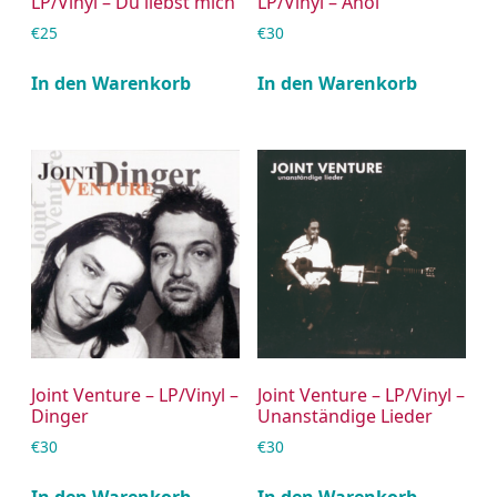
LP/Vinyl – Du liebst mich
LP/Vinyl – Ahoi
€
25
€
30
In den Warenkorb
In den Warenkorb
Joint Venture – LP/Vinyl –
Joint Venture – LP/Vinyl –
Dinger
Unanständige Lieder
€
30
€
30
In den Warenkorb
In den Warenkorb